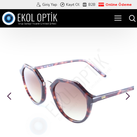
Giriş Yap
Kayıt Ol
B2B
Online Ödeme