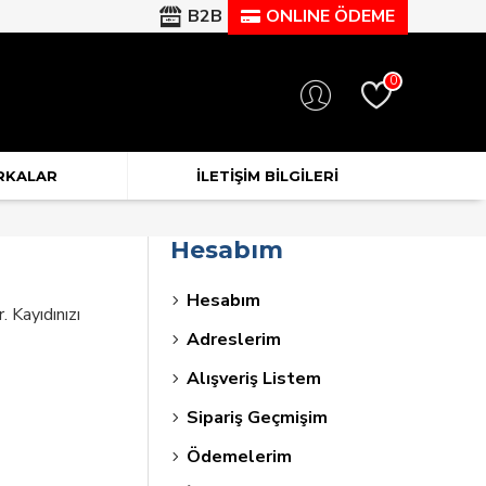
B2B
ONLINE ÖDEME
0
RKALAR
İLETIŞIM BILGILERI
Hesabım
Hesabım
 Kayıdınızı
Adreslerim
Alışveriş Listem
Sipariş Geçmişim
Ödemelerim