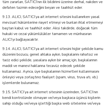
tüm zararları, SATICI’nın ilk bildirimi üzerine derhal, nakden ve
defaten tazmin edeceğini beyan ve taahhüt eder.
9.13. ALICI, SATICI’ya ait internet sitesini kullanırken yasal
mevzuat hükümlerine riayet etmeyi ve bunları ihlal etmemeyi
baştan kabul ve taahhüt eder. Aksi takdirde, doğacak tüm
hukuki ve cezai yükümlülükler tamamen ve münhasıran
ALICI’yı bağlayacaktır.
9.14. ALICI, SATICI’ya ait internet sitesini hiçbir şekilde kamu
düzenini bozucu, genel ahlaka aykırı, başkalarını rahatsız ve
taciz edici şekilde, yasalara aykırı bir amaç için, başkalarının
maddi ve manevi haklarına tecavüz edecek şekilde
kullanamaz. Ayrıca, üye başkalarının hizmetleri kullanmasını
önleyici veya zorlaştırıcı faaliyet (spam, virus, truva atı, vb.)
işlemlerde bulunamaz.
9.15. SATICI’ya ait internet sitesinin üzerinden, SATICI’nın
kendi kontrolünde olmayan ve/veya başkaca üçüncü kişilerin
sahip olduğu ve/veya işlettiği başka web sitelerine ve/veya