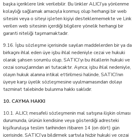
başka içeriklere link verilebilir. Bu linkler ALICI’ya yönlenme
kolaylığı sağlamak amacıyla konmuş olup herhangi bir web
sitesini veya o siteyi işleten kişiyi desteklememekte ve Link
verilen web sitesinin içerdiği bilgilere yönelik herhangi bir
garanti niteliği taşımamaktadır.
9.16. İşbu sözleşme içerisinde sayılan maddelerden bir ya da
birkaçını ihlal eden üye işbu ihlal nedeniyle cezai ve hukuki
olarak şahsen sorumlu olup, SATICI’yı bu ihlallerin hukuki ve
cezai sonuçlarından ari tutacaktır. Ayrıca; işbu ihlal nedeniyle,
olayın hukuk alanına intikal ettirilmesi halinde, SATICI’nın
üyeye karşı üyelik sözleşmesine uyulmamasından dolayı
tazminat talebinde bulunma hakkı saklıdır.
10. CAYMA HAKKI
10.1. ALICI; mesafeli sözleşmenin mal satışına ilişkin olması
durumunda, ürünün kendisine veya gösterdiği adresteki
kişi/kuruluşa teslim tarihinden itibaren 14 (on dört) gün
içerisinde, SATICI’ya bildirmek şartıyla hiçbir hukuki ve cezai