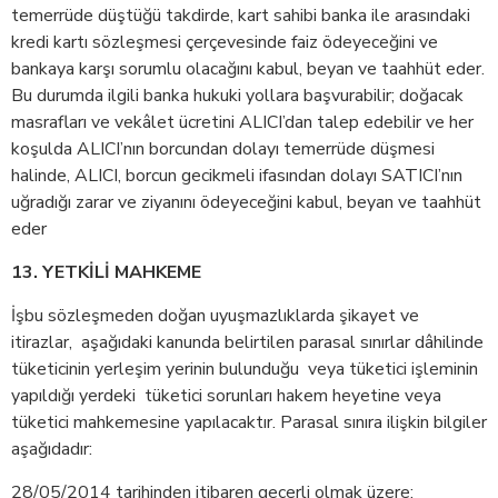
temerrüde düştüğü takdirde, kart sahibi banka ile arasındaki
kredi kartı sözleşmesi çerçevesinde faiz ödeyeceğini ve
bankaya karşı sorumlu olacağını kabul, beyan ve taahhüt eder.
Bu durumda ilgili banka hukuki yollara başvurabilir; doğacak
masrafları ve vekâlet ücretini ALICI’dan talep edebilir ve her
koşulda ALICI’nın borcundan dolayı temerrüde düşmesi
halinde, ALICI, borcun gecikmeli ifasından dolayı SATICI’nın
uğradığı zarar ve ziyanını ödeyeceğini kabul, beyan ve taahhüt
eder
13. YETKİLİ MAHKEME
İşbu sözleşmeden doğan uyuşmazlıklarda şikayet ve
itirazlar, aşağıdaki kanunda belirtilen parasal sınırlar dâhilinde
tüketicinin yerleşim yerinin bulunduğu veya tüketici işleminin
yapıldığı yerdeki tüketici sorunları hakem heyetine veya
tüketici mahkemesine yapılacaktır. Parasal sınıra ilişkin bilgiler
aşağıdadır:
28/05/2014 tarihinden itibaren geçerli olmak üzere: