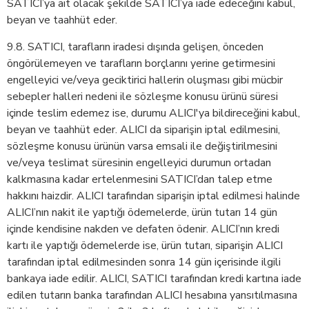
SATICI’ya ait olacak şekilde SATICI’ya iade edeceğini kabul,
beyan ve taahhüt eder.
9.8. SATICI, tarafların iradesi dışında gelişen, önceden
öngörülemeyen ve tarafların borçlarını yerine getirmesini
engelleyici ve/veya geciktirici hallerin oluşması gibi mücbir
sebepler halleri nedeni ile sözleşme konusu ürünü süresi
içinde teslim edemez ise, durumu ALICI'ya bildireceğini kabul,
beyan ve taahhüt eder. ALICI da siparişin iptal edilmesini,
sözleşme konusu ürünün varsa emsali ile değiştirilmesini
ve/veya teslimat süresinin engelleyici durumun ortadan
kalkmasına kadar ertelenmesini SATICI’dan talep etme
hakkını haizdir. ALICI tarafından siparişin iptal edilmesi halinde
ALICI’nın nakit ile yaptığı ödemelerde, ürün tutarı 14 gün
içinde kendisine nakden ve defaten ödenir. ALICI’nın kredi
kartı ile yaptığı ödemelerde ise, ürün tutarı, siparişin ALICI
tarafından iptal edilmesinden sonra 14 gün içerisinde ilgili
bankaya iade edilir. ALICI, SATICI tarafından kredi kartına iade
edilen tutarın banka tarafından ALICI hesabına yansıtılmasına