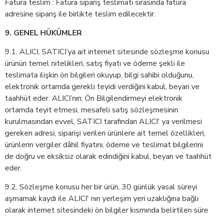
Fatura teslim : Fatura sipariş teslimatı sırasında fatura
adresine sipariş ile birlikte teslim edilecektir.
9. GENEL HÜKÜMLER
9.1. ALICI, SATICI’ya ait internet sitesinde sözleşme konusu
ürünün temel nitelikleri, satış fiyatı ve ödeme şekli ile
teslimata ilişkin ön bilgileri okuyup, bilgi sahibi olduğunu,
elektronik ortamda gerekli teyidi verdiğini kabul, beyan ve
taahhüt eder. ALICI’nın; Ön Bilgilendirmeyi elektronik
ortamda teyit etmesi, mesafeli satış sözleşmesinin
kurulmasından evvel, SATICI tarafından ALICI' ya verilmesi
gereken adresi, siparişi verilen ürünlere ait temel özellikleri,
ürünlerin vergiler dâhil fiyatını, ödeme ve teslimat bilgilerini
de doğru ve eksiksiz olarak edindiğini kabul, beyan ve taahhüt
eder.
9.2. Sözleşme konusu her bir ürün, 30 günlük yasal süreyi
aşmamak kaydı ile ALICI' nın yerleşim yeri uzaklığına bağlı
olarak internet sitesindeki ön bilgiler kısmında belirtilen süre