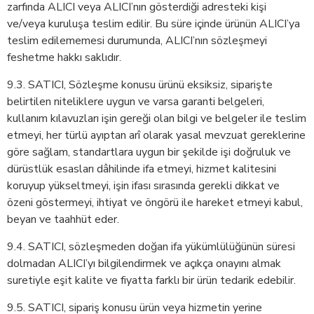
zarfında ALICI veya ALICI’nın gösterdiği adresteki kişi
ve/veya kuruluşa teslim edilir. Bu süre içinde ürünün ALICI’ya
teslim edilememesi durumunda, ALICI’nın sözleşmeyi
feshetme hakkı saklıdır.
9.3. SATICI, Sözleşme konusu ürünü eksiksiz, siparişte
belirtilen niteliklere uygun ve varsa garanti belgeleri,
kullanım kılavuzları işin gereği olan bilgi ve belgeler ile teslim
etmeyi, her türlü ayıptan arî olarak yasal mevzuat gereklerine
göre sağlam, standartlara uygun bir şekilde işi doğruluk ve
dürüstlük esasları dâhilinde ifa etmeyi, hizmet kalitesini
koruyup yükseltmeyi, işin ifası sırasında gerekli dikkat ve
özeni göstermeyi, ihtiyat ve öngörü ile hareket etmeyi kabul,
beyan ve taahhüt eder.
9.4. SATICI, sözleşmeden doğan ifa yükümlülüğünün süresi
dolmadan ALICI’yı bilgilendirmek ve açıkça onayını almak
suretiyle eşit kalite ve fiyatta farklı bir ürün tedarik edebilir.
9.5. SATICI, sipariş konusu ürün veya hizmetin yerine