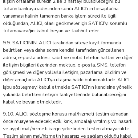
ilişkin ortalama sürecin 2 ile 3 haftayı bulabileceğini, bu
tutarın bankaya iadesinden sonra ALICI’nın hesaplarına
yansıması halinin tamamen banka işlem süreci ile ilgili
olduğundan, ALICI, olası gecikmeler için SATICI’yı sorumlu
tutamayacağını kabul, beyan ve taahhüt eder.
9.9. SATICININ, ALICI tarafından siteye kayıt formunda
belirtilen veya daha sonra kendisi tarafından güncellenen
adresi, e-posta adresi, sabit ve mobil telefon hatları ve diğer
iletişim bilgileri üzerinden mektup, e-posta, SMS, telefon
görüşmesi ve diğer yollarla iletişim, pazarlama, bildirim ve
diğer amaçlarla ALICI’ya ulaşma hakkı bulunmaktadır. ALICI,
işbu sözleşmeyi kabul etmekle SATICI’nın kendisine yönelik
yukarıda belirtilen iletişim faaliyetlerinde bulunabileceğini
kabul ve beyan etmektedir.
9.10. ALICI, sözleşme konusu mal/hizmeti teslim almadan
önce muayene edecek; ezik, kırık, ambalajı yırtılmış vb. hasarlı
ve ayıplı mal/hizmeti kargo şirketinden teslim almayacaktır.
Teslim alınan mal/hizmetin hasarsız ve sağlam olduğu kabul