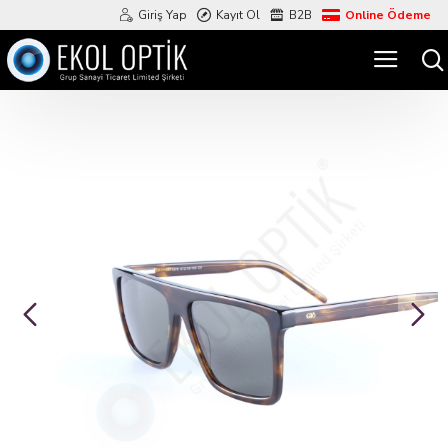
Giriş Yap
Kayıt Ol
B2B
Online Ödeme