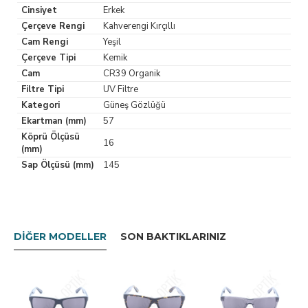
Cinsiyet
Erkek
Çerçeve Rengi
Kahverengi Kırçıllı
Cam Rengi
Yeşil
Çerçeve Tipi
Kemik
Cam
CR39 Organik
Filtre Tipi
UV Filtre
Kategori
Güneş Gözlüğü
Ekartman (mm)
57
Köprü Ölçüsü
16
(mm)
Sap Ölçüsü (mm)
145
DIĞER MODELLER
SON BAKTIKLARINIZ